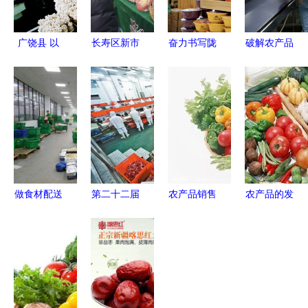
广饶县 以
长寿区新市
奋力书写陇
破解农产品
现代农业为
街道 油菜
原新答卷
滞销难题
抓手，绘就
花开正当
以特色农产
以深加工产
乡村产业振
时，“美丽
品为笔，开
业链为抓
兴新图景
产业”绘就
启如意甘肃
手，聚焦三
乡村振兴新
新征程
大发展要务
画卷
做食材配送
第二十二届
农产品销售
农产品的发
业务必须要
中国农产品
渠道全景洞
展未来 在
注意的两大
加工业投资
察 传统与
挑战与机遇
方面 农产
贸易洽谈会
新兴模式的
中迈向高质
品
构筑现代农
深度剖析
量增长
业发展新平