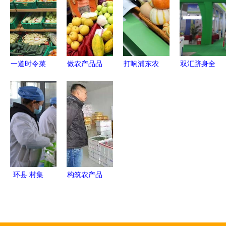
产品迎来发
农产品包装
转新零售的
展新机遇
升级
思考\n\n近
年来，消费
者在超市或
一道时令菜
做农产品品
打响浦东农
双汇跻身全
线上平台购
的致命代价
牌的八大法
产品品牌，
国农产品加
买新鲜蔬果
父女
则
带动农民长
工业十强，
时，常感到
因“苦”味食
效增收——
彰显行业领
价格昂贵；
物中毒抢
区领导巡视
军地位
而在一线产
救，医生紧
第十五届农
区，农民却
急警告
博会场馆聚
因卖价过低
焦农产品发
环县 村集
构筑农产品
叫苦不迭。
展
体经济拓宽
物流新格局
这种"农田
群众致富
天津海吉星
几分钱、市
路，特色农
农产品物流
场几块