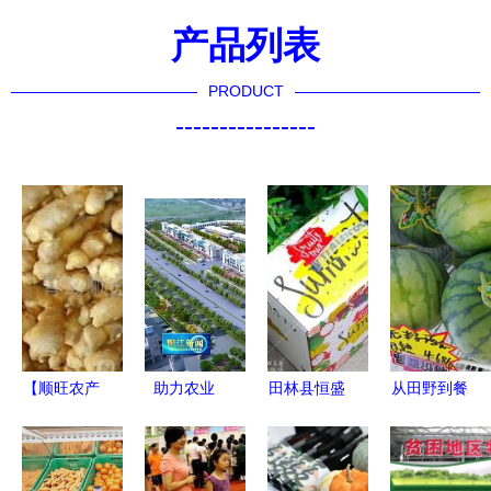
产品列表
PRODUCT
----------------
【顺旺农产
助力农业
田林县恒盛
从田野到餐
品】多种生
农商产业综
泰食品厂
桌 破解农
姜(来电订
合体项目落
匠心打造清
产品产销差
购)(图)
户江城，农
水笋，专注
价奇大与玩