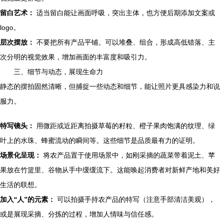
留白艺术：
适当留白能让画面呼吸，突出主体，也方便后期添加文案或
logo。
层次摆放：
不要把所有产品平铺。可以堆叠、组合，形成高低错落、主
次分明的视觉效果，增加画面的丰富度和吸引力。
三、细节与动态，展现生命力
静态的摆拍固然清晰，但捕捉一些动态和细节，能让照片更具感染力和说
服力。
特写镜头：
用微距或近距离拍摄草莓的籽粒、橙子果肉饱满的纹理、绿
叶上的水珠、蜂蜜流动的瞬间等。这些细节是品质最有力的证明。
场景化呈现：
将农产品置于使用场景中，如刚采摘的蔬菜带着泥土、苹
果放在竹篮里、谷物从手中缓缓流下。这能唤起消费者对新鲜产地和美好
生活的联想。
加入“人”的元素：
可以拍摄手持农产品的特写（注意手部清洁美观），
或是展现采摘、分拣的过程，增加人情味与信任感。