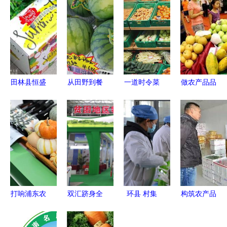
田林县恒盛
从田野到餐
一道时令菜
做农产品品
泰食品厂
桌 破解农
的致命代价
牌的八大法
匠心打造清
产品产销差
父女
则
水笋，专注
价奇大与玩
因“苦”味食
农产品包装
转新零售的
物中毒抢
升级
思考\n\n近
救，医生紧
年来，消费
急警告
者在超市或
打响浦东农
双汇跻身全
环县 村集
构筑农产品
线上平台购
产品品牌，
国农产品加
体经济拓宽
物流新格局
买新鲜蔬果
带动农民长
工业十强，
群众致富
天津海吉星