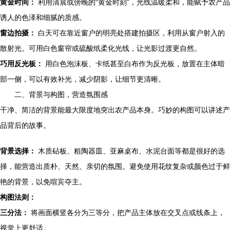
黄金时间：
利用清晨或傍晚的“黄金时刻”，光线温暖柔和，能赋予农产品
诱人的色泽和细腻的质感。
窗边拍摄：
白天可在靠近窗户的明亮处搭建拍摄区，利用从窗户射入的
散射光。可用白色窗帘或硫酸纸柔化光线，让光影过渡更自然。
巧用反光板：
用白色泡沫板、卡纸甚至白布作为反光板，放置在主体暗
部一侧，可以有效补光，减少阴影，让细节更清晰。
二、背景与构图，营造氛围感
干净、简洁的背景能最大限度地突出农产品本身。巧妙的构图可以讲述产
品背后的故事。
背景选择：
木质砧板、粗陶器皿、亚麻桌布、水泥台面等都是很好的选
择，能营造出质朴、天然、亲切的氛围。避免使用花纹复杂或颜色过于鲜
艳的背景，以免喧宾夺主。
构图法则：
三分法：
将画面横竖各分为三等分，把产品主体放在交叉点或线条上，
视觉上更舒适。