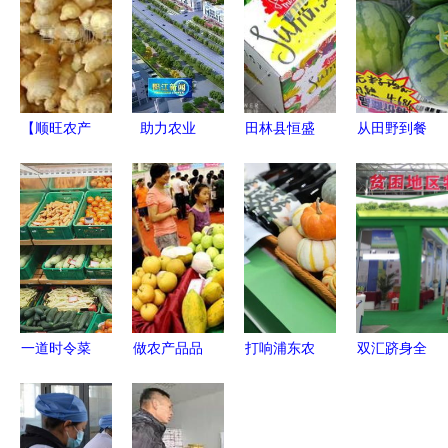
【顺旺农产
助力农业
田林县恒盛
从田野到餐
品】多种生
农商产业综
泰食品厂
桌 破解农
姜(来电订
合体项目落
匠心打造清
产品产销差
购)(图)
户江城，农
水笋，专注
价奇大与玩
产品迎来发
农产品包装
转新零售的
展新机遇
升级
思考\n\n近
年来，消费
者在超市或
一道时令菜
做农产品品
打响浦东农
双汇跻身全
线上平台购
的致命代价
牌的八大法
产品品牌，
国农产品加
买新鲜蔬果
父女
则
带动农民长
工业十强，
时，常感到
因“苦”味食
效增收——
彰显行业领