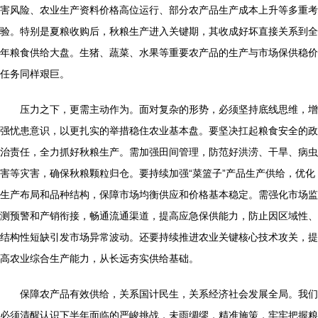
害风险、农业生产资料价格高位运行、部分农产品生产成本上升等多重考
验。特别是夏粮收购后，秋粮生产进入关键期，其收成好坏直接关系到全
年粮食供给大盘。生猪、蔬菜、水果等重要农产品的生产与市场保供稳价
任务同样艰巨。
压力之下，更需主动作为。面对复杂的形势，必须坚持底线思维，增
强忧患意识，以更扎实的举措稳住农业基本盘。要坚决扛起粮食安全的政
治责任，全力抓好秋粮生产。需加强田间管理，防范好洪涝、干旱、病虫
害等灾害，确保秋粮颗粒归仓。要持续加强“菜篮子”产品生产供给，优化
生产布局和品种结构，保障市场均衡供应和价格基本稳定。需强化市场监
测预警和产销衔接，畅通流通渠道，提高应急保供能力，防止因区域性、
结构性短缺引发市场异常波动。还要持续推进农业关键核心技术攻关，提
高农业综合生产能力，从长远夯实供给基础。
保障农产品有效供给，关系国计民生，关系经济社会发展全局。我们
必须清醒认识下半年面临的严峻挑战，未雨绸缪，精准施策，牢牢把握粮